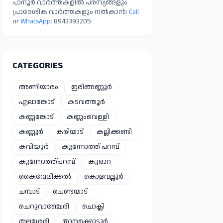
പാനൂർ വാർത്തകളിൽ പരസ്യങ്ങളും
പ്രാദേശിക വാർത്തകളും നൽകാൻ:
Call
or
WhatsApp:
8943393205
CATEGORIES
അണിയാരം
ഇരിങ്ങണ്ണൂർ
എലാങ്കോട്
കടവത്തൂർ
കണ്ണങ്കോട്
കണ്ണംവെള്ളി
കണ്ണൂർ
കരിയാട്
കല്ലിക്കണ്ടി
കവിയൂർ
കുന്നോത്ത് പറമ്പ്
കുന്നോത്ത്പറമ്പ്
കൂരാറ
കൈവേലിക്കൽ
കൊളവല്ലൂർ
ചമ്പാട്
ചെണ്ടയാട്
ചെറുവാഞ്ചേരി
ചൊക്ലി
തലശേരി
താനക്കൊട്ടൂർ