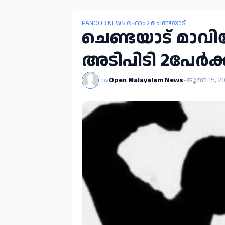
PANOOR NEWS ഹോം
ചെണ്ടയാട്
ചെണ്ടയാട് മാവ
അടിപിടി 2പേർക്ക്
by
Open Malayalam News
-
ജൂൺ 15, 2