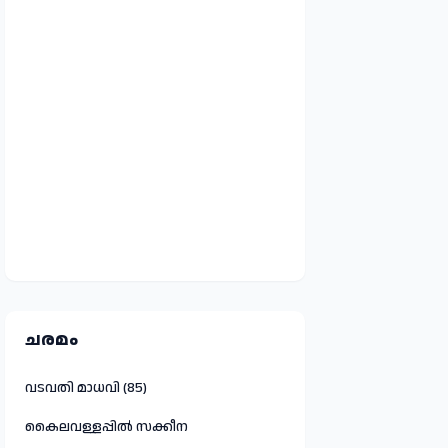
ചരമം
വടവതി മാധവി (85)
കൈലവള്ളപ്പിൽ സക്കീന