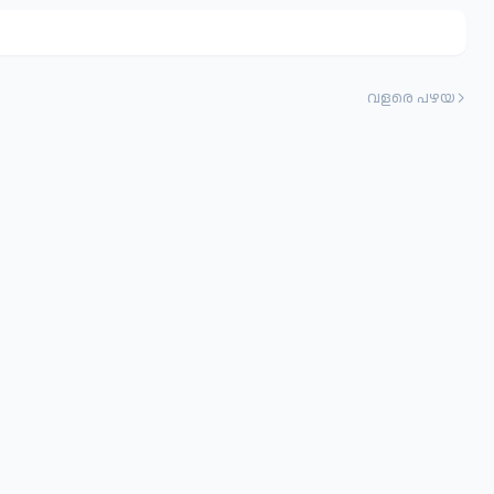
വളരെ പഴയ