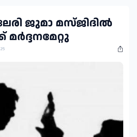
ിലേരി ജുമാ മസ്ജിദിൽ
 മർദ്ദനമേറ്റു
025