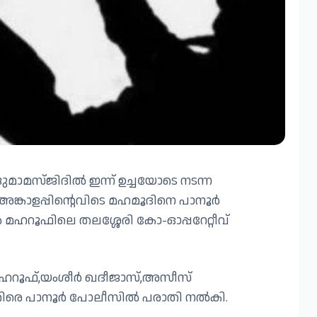
ജുമാമസ്ജിദിൽ ഇന്ന് ഉച്ചയോടെ നടന്ന
അങ്കാളപ്പിൻ്റെവിടെ മഹമൂദിനെ പാനൂർ
റൂഫിലെ തലശ്ശേരി കോ-ഓപ്പറേറ്റീവ്
ഹറൂഫ്,യംശീർ ഖദീജാസ്,അസീസ്
കെതിരെ പാനൂർ പോലീസിൽ പരാതി നൽകി.