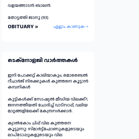
വളയങ്ങാടൻ ബാലൻ
തോട്ടത്തി ജാനു (93)
OBITUARY »
എല്ലാം കാണുക
ടെക്നോളജി വാർത്തകള്‍
ഇനി പോക്കറ്റ് കാലിയാകും; മൊബൈൽ
റീചാർജ് നിരക്കുകൾ കുത്തനെ കൂട്ടാൻ
കമ്പനികൾ
കുട്ടികൾക്ക് സോഷ്യൽ മീഡിയ വിലക്ക്?;
ജനനത്തീയതി ചോദിച്ച് വാട്‌സാപ്പ്, വലിയ
മാറ്റങ്ങളിലേക്ക് കേന്ദ്രസർക്കാർ.
ക്വാൽകോം ചിപ്പ് വില കുത്തനെ
കൂട്ടുന്നു: സ്മാർട്ട്ഫോണുകളുടെയും
ലാപ്ടോപ്പുകളുടെയും വില