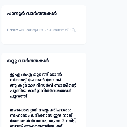
പാനൂർ വാർത്തകള്‍
Error:
ഫലങ്ങളൊന്നും കണ്ടെത്തിയില്ല
മറ്റു വാർത്തകള്‍
ഇഎംഐ മുടങ്ങിയാൽ
സ്മാർട്ട് ഫോൺ ലോക്ക്
ആകുമോ? റിസർവ് ബാങ്കിന്റെ
പുതിയ മാർഗ്ഗനിർദേശങ്ങൾ
പുറത്ത്
മഴക്കെടുതി നഷ്ടപരിഹാരം:
സഹായം ലഭിക്കാൻ ഈ നാല്
രേഖകൾ വേണം; തുക നേരിട്ട്
ബാങ്ക് അക്കൗണ്ടിലേക്ക്